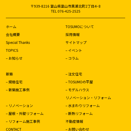
〒939-8216 富山県富山市黒瀬北町2丁目4−8
TEL 076-425-2525
ホーム
TOSUMOについて
会社概要
採用情報
Special Thanks
サイトマップ
TOPICS
– イベント
– お知らせ
– コラム
新築
– 注文住宅
– 規格住宅
– TOSUMOの平屋
– 新築施工事例
– モデルハウス
リノベーション・リフォーム
– リノベーション
– 水まわりリフォーム
– 屋根・外壁リフォーム
– 断熱リフォーム
– リフォーム施工事例
不動産情報
CONTACT
– お問い合わせ