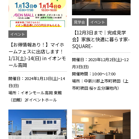
見学会
イベント
【12月3日まで｜完成見学
イベント
会】家族と快適に暮らす家-
【お得情報あり！】マイホ
SQUARE-
ームフェスに出店します！
1/13(土)-14(日) in イオンモ
開催日：2023年12月2日(土)~12
ール高岡
月3日(日)
開催時間：10:00～17:00
開催日：2024年1月13日(土)~14
場所：中新川郡上市町稗田（上
日(日)
市町稗田 桜ヶ丘分譲地内）
場所：イオンモール高岡 東館
（旧館）2Fイベントホール