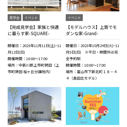
見学会
イベント
イベント
【完成見学会】家族と快適
【モデルハウス】上質でモ
に暮らす家-SQUARE-
ダンな家-Grand-
開催日：2023年11月11日(土)~11
開催日：2023年10月24日(火)~11
月12日(日)
月5日(日) ※平日・時間外は完
開催時間：10:00～17:00
全予約制
場所：中新川郡上市町稗田（上
開催時間：10:00～17:00
市町稗田 桜ヶ丘分譲地内）
場所：富山市下新北町１８－４
４（奥田北モデル）