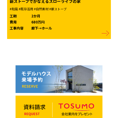
薪ストーブでかなえるスローライフの家
#和風
#既存活用
#自然素材
#薪ストーブ
工期
2か月
費用
680万円
工事内容
廊下→ホール