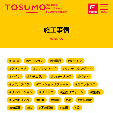
日本海ガス
絆ＨＤグループ
TOSUMO建築設計
MENU
施工事例
WORKS
#TOTO
#オールガス
#お風呂
#キッチン
#クリナップ
#サザナシリーズ
#タカラスタンダード
#トイレ
#ナチュラル
#フローリング
#ペット
#ホテルライク
#マンションリフォーム
#ユニットバス
#リノベーション
#リビング
#全面リフォーム
#古民家
#古民家リノベ
#和室
#和風
#壁
#家事動線
#床暖房
#庭
#既存活用
#本棚
#梁