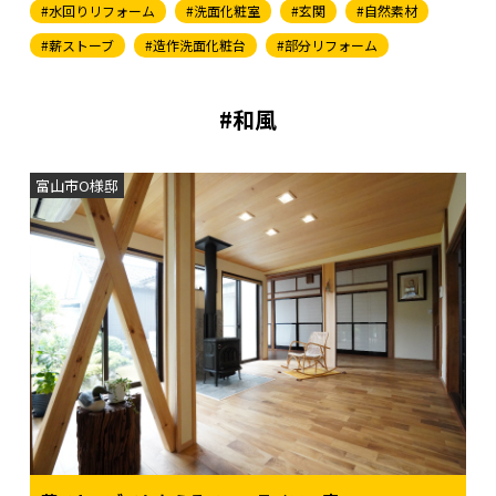
#水回りリフォーム
#洗面化粧室
#玄関
#自然素材
#薪ストーブ
#造作洗面化粧台
#部分リフォーム
#和風
富山市O様邸