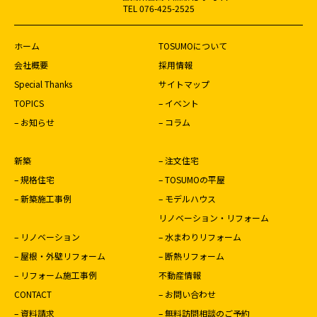
TEL 076-425-2525
ホーム
TOSUMOについて
会社概要
採用情報
Special Thanks
サイトマップ
TOPICS
– イベント
– お知らせ
– コラム
新築
– 注文住宅
– 規格住宅
– TOSUMOの平屋
– 新築施工事例
– モデルハウス
リノベーション・リフォーム
– リノベーション
– 水まわりリフォーム
– 屋根・外壁リフォーム
– 断熱リフォーム
– リフォーム施工事例
不動産情報
CONTACT
– お問い合わせ
– 資料請求
– 無料訪問相談のご予約