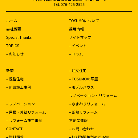
TEL 076-425-2525
ホーム
TOSUMOについて
会社概要
採用情報
Special Thanks
サイトマップ
TOPICS
– イベント
– お知らせ
– コラム
新築
– 注文住宅
– 規格住宅
– TOSUMOの平屋
– 新築施工事例
– モデルハウス
リノベーション・リフォーム
– リノベーション
– 水まわりリフォーム
– 屋根・外壁リフォーム
– 断熱リフォーム
– リフォーム施工事例
不動産情報
CONTACT
– お問い合わせ
– 資料請求
– 無料訪問相談のご予約