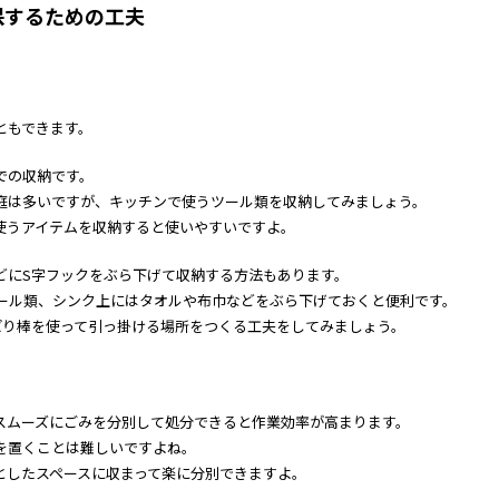
保するための工夫
ともできます。
での収納です。
庭は多いですが、キッチンで使うツール類を収納してみましょう。
使うアイテムを収納すると使いやすいですよ。
どにS字フックをぶら下げて収納する方法もあります。
ール類、シンク上にはタオルや布巾などをぶら下げておくと便利です。
ぱり棒を使って引っ掛ける場所をつくる工夫をしてみましょう。
スムーズにごみを分別して処分できると作業効率が高まります。
を置くことは難しいですよね。
としたスペースに収まって楽に分別できますよ。