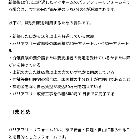
新築後10年以上経過したマイホームのバリアフリーリフォームをす
る場合は、翌年の固定資産税のうち3分の1が減額されます。
以下が、減税制度を利用するための要件です。
・新築した日から10年以上を経過している家屋
・バリアフリー改修後の床面積が50平方メートル～280平方メート
ル
・介護保険の要介護または要支援者の認定を受けているかまたは障
がいを持っている
・上記の方または65歳以上の方のいずれかと同居している
・店舗等併用住宅の場合は、床面積の半分以上が居住用であること
・補助金を除く自己負担が税込50万円を超えている
・バリアフリー改修工事を令和6年3月31日までに完了する
□まとめ
バリアフリーリフォームとは、家で安全・快適・自由に暮らせるこ
とを目的としたリフォームです。